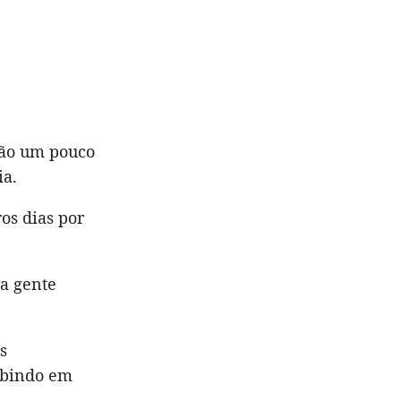
ação um pouco
ia.
os dias por
ta gente
s
subindo em