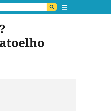
?
gatoelho