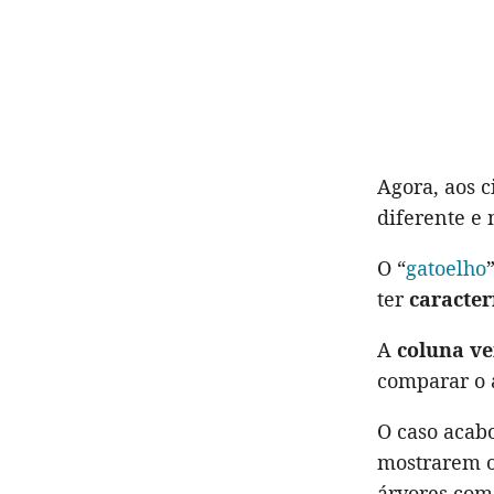
Agora, aos c
diferente e
O “
gatoelho
ter
caracter
A
coluna ve
comparar o 
O caso acab
mostrarem o 
árvores como