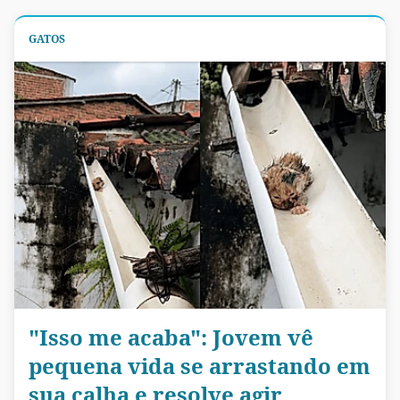
GATOS
"Isso me acaba": Jovem vê
pequena vida se arrastando em
sua calha e resolve agir