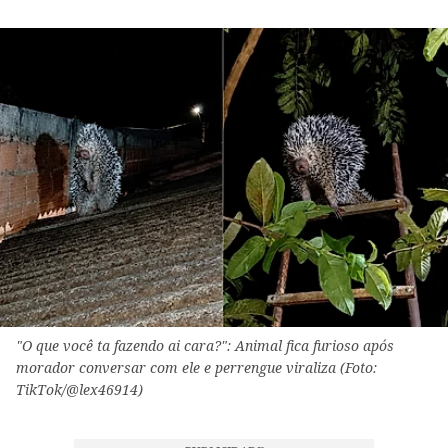
"O que você ta fazendo ai cara?": Animal fica furioso após
morador conversar com ele e perrengue viraliza (Foto:
TikTok/@lex46914)