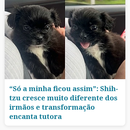
“Só a minha ficou assim”: Shih-
tzu cresce muito diferente dos
irmãos e transformação
encanta tutora