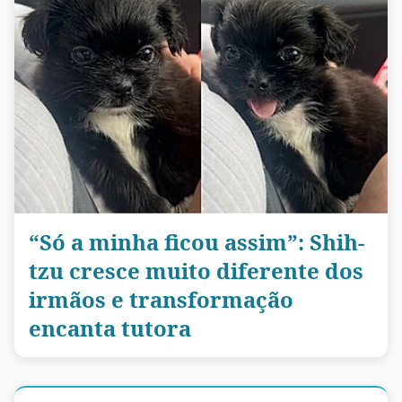
“Só a minha ficou assim”: Shih-
tzu cresce muito diferente dos
irmãos e transformação
encanta tutora