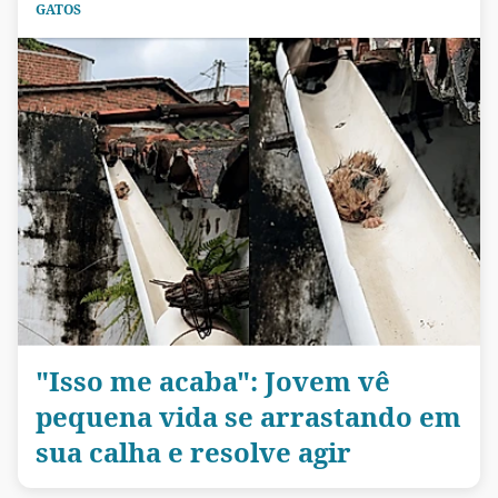
GATOS
"Isso me acaba": Jovem vê
pequena vida se arrastando em
sua calha e resolve agir