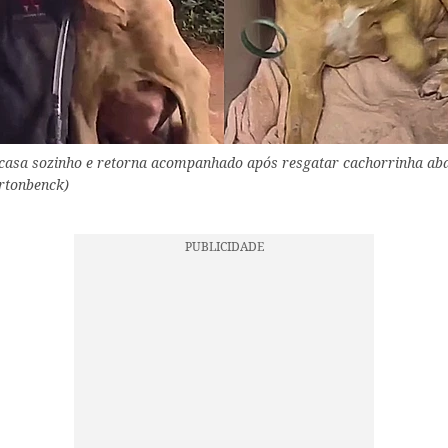
e casa sozinho e retorna acompanhado após resgatar cachorrinha ab
rtonbenck)