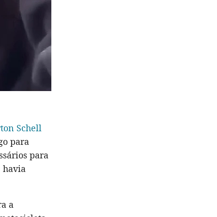
ton Schell
go para
sários para
 havia
ra a