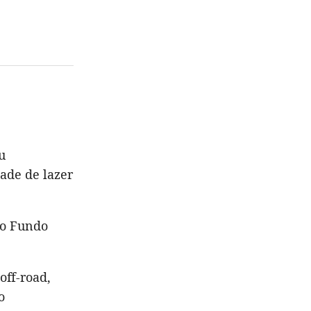
u
ade de lazer
so Fundo
off-road,
o