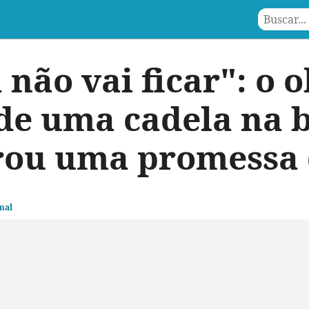
 não vai ficar": o 
de uma cadela na b
irou uma promessa 
mal