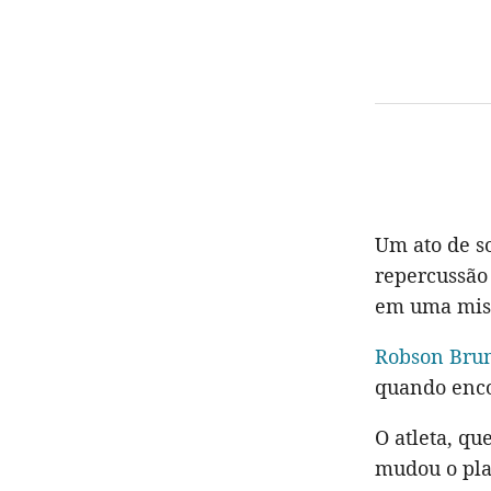
Um ato de s
repercussão 
em uma miss
Robson Bru
quando enc
O atleta, qu
mudou o pla