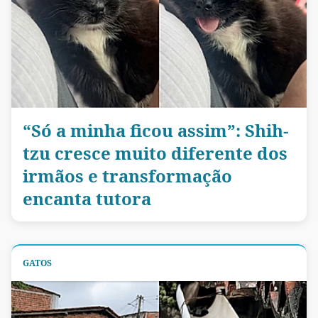
“Só a minha ficou assim”: Shih-
tzu cresce muito diferente dos
irmãos e transformação
encanta tutora
GATOS