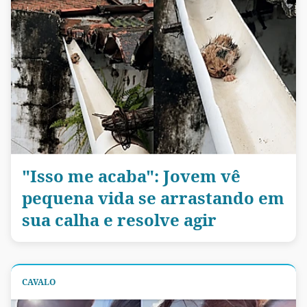
"Isso me acaba": Jovem vê
pequena vida se arrastando em
sua calha e resolve agir
CAVALO