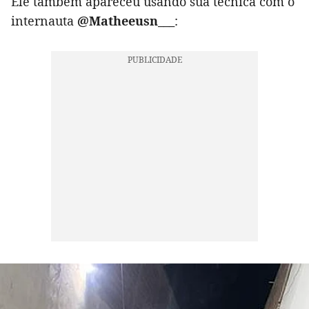
Ele também apareceu usando sua técnica com o
internauta
@Matheeusn___
: