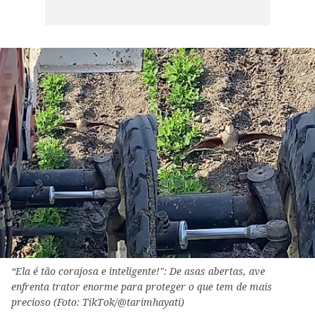
“Ela é tão corajosa e inteligente!": De asas abertas, ave
enfrenta trator enorme para proteger o que tem de mais
precioso (Foto: TikTok/@tarimhayati)