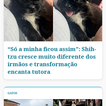
“Só a minha ficou assim”: Shih-
tzu cresce muito diferente dos
irmãos e transformação
encanta tutora
GATOS