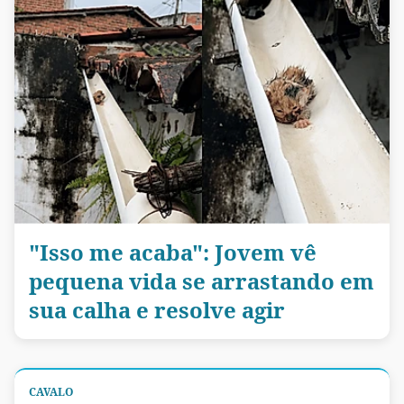
"Isso me acaba": Jovem vê
pequena vida se arrastando em
sua calha e resolve agir
CAVALO