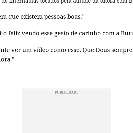
de internautas tocados pela atitude da tutora com B
em que existem pessoas boas.”
to feliz vendo esse gesto de carinho com a Bur
cante ver um vídeo como esse. Que Deus sempr
hora.”