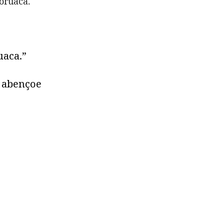
oruaca.
uaca.”
e abençoe