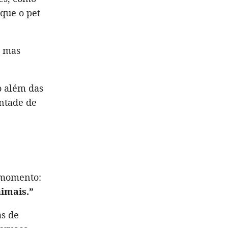
 que o pet
, mas
o além das
ontade de
 momento:
imais.”
s de