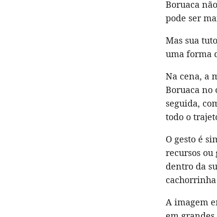
Boruaca não 
pode ser mai
Mas sua tut
uma forma d
Na cena, a 
Boruaca no 
seguida, com
todo o traje
O gesto é si
recursos ou 
dentro da su
cachorrinha 
A imagem e
em grandes 