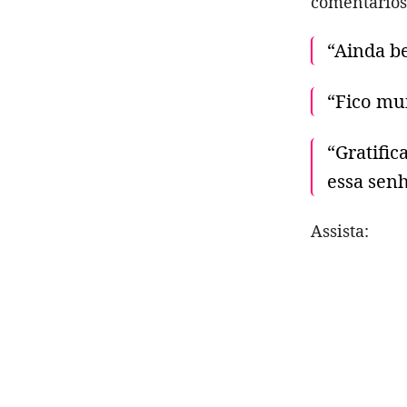
comentários 
“Ainda b
“Fico mui
“Gratifi
essa sen
Assista: