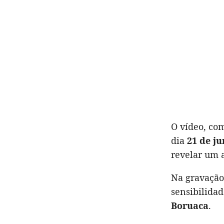
O vídeo, co
dia
21 de j
revelar um 
Na gravação
sensibilida
Boruaca
.