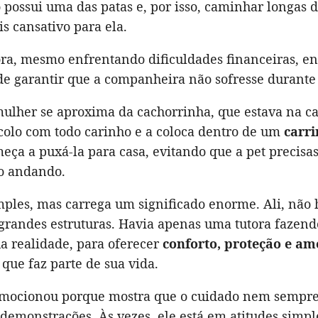
possui uma das patas e, por isso, caminhar longas d
s cansativo para ela.
ora, mesmo enfrentando dificuldades financeiras, e
e garantir que a companheira não sofresse durante 
mulher se aproxima da cachorrinha, que estava na ca
colo com todo carinho e a coloca dentro de um
carr
eça a puxá-la para casa, evitando que a pet precisas
to andando.
mples, mas carrega um significado enorme. Ali, não 
grandes estruturas. Havia apenas uma tutora fazendo
a realidade, para oferecer
conforto, proteção e am
que faz parte de sua vida.
mocionou porque mostra que o cuidado nem sempre
demonstrações. Às vezes, ele está em atitudes simpl