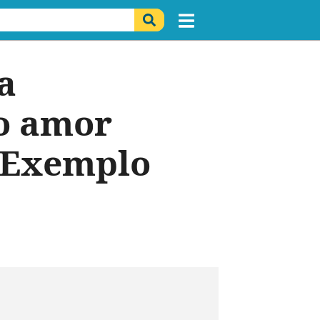
a
 o amor
"Exemplo