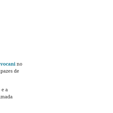
ivocani
no
apazes de
 e a
hamada