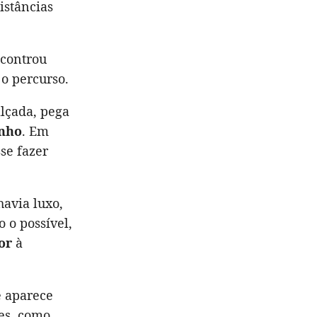
istâncias
ncontrou
o percurso.
lçada, pega
inho
. Em
se fazer
havia luxo,
 o possível,
or
à
 aparece
es, como