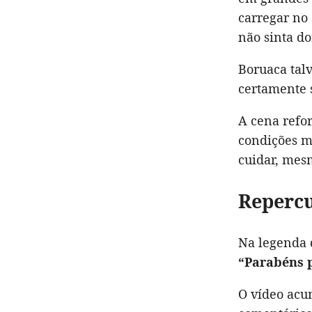
carregar no 
não sinta do
Boruaca tal
certamente s
A cena refo
condições m
cuidar, mesm
Repercu
Na legenda 
“Parabéns 
O vídeo ac