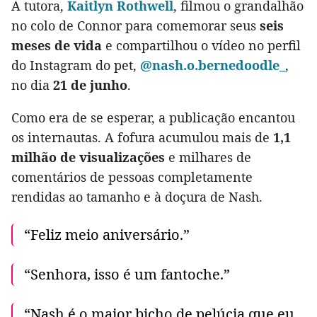
A tutora,
Kaitlyn Rothwell
, filmou o grandalhão
no colo de Connor para comemorar seus
seis
meses de vida
e compartilhou o vídeo no perfil
do Instagram do pet,
@nash.o.bernedoodle_
,
no dia
21 de junho
.
Como era de se esperar, a publicação encantou
os internautas. A fofura acumulou mais de
1,1
milhão de visualizações
e milhares de
comentários de pessoas completamente
rendidas ao tamanho e à doçura de Nash.
“Feliz meio aniversário.”
“Senhora, isso é um fantoche.”
“Nash é o maior bicho de pelúcia que eu