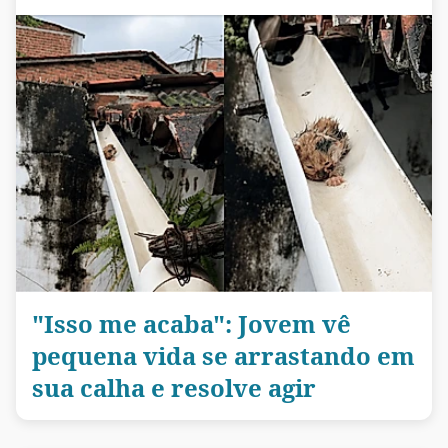
"Isso me acaba": Jovem vê
pequena vida se arrastando em
sua calha e resolve agir