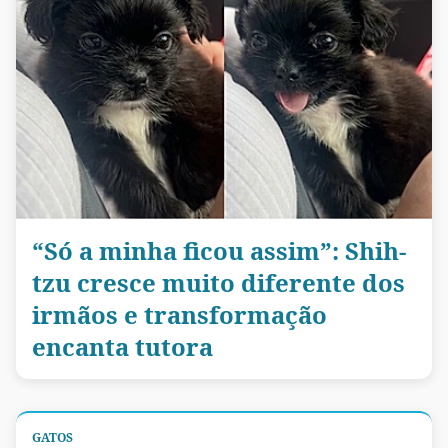
“Só a minha ficou assim”: Shih-
tzu cresce muito diferente dos
irmãos e transformação
encanta tutora
GATOS