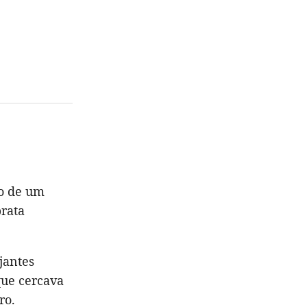
o de um
rata
jantes
ue cercava
ro.