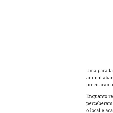
Uma parada 
animal aban
precisaram 
Enquanto re
perceberam
o local e a