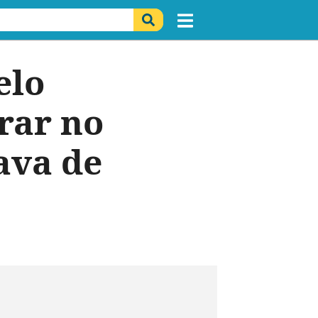
elo
rar no
ava de