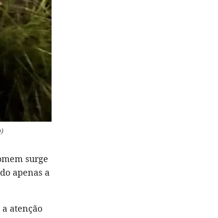
p)
homem surge
ndo apenas a
 a atenção