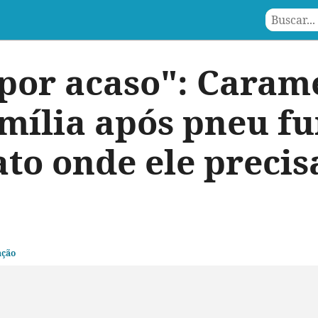
 por acaso": Caram
mília após pneu fu
ato onde ele precis
ação