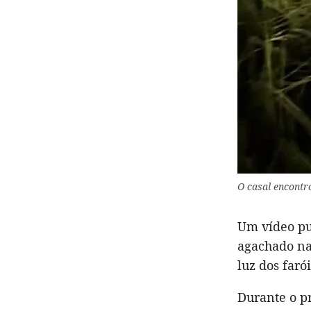
O casal encontr
Um vídeo p
agachado na 
luz dos faró
Durante o p