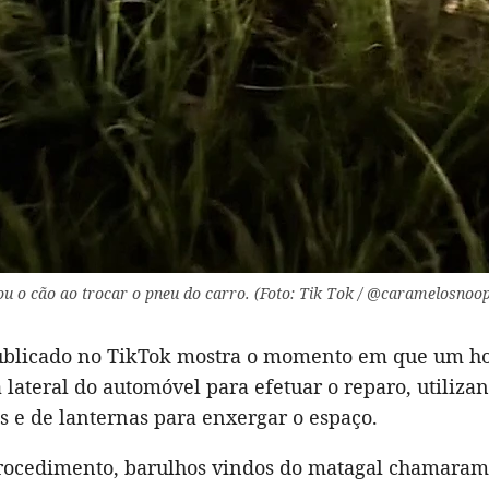
ou o cão ao trocar o pneu do carro. (Foto: Tik Tok / @caramelosnoo
ublicado no TikTok mostra o momento em que um 
lateral do automóvel para efetuar o reparo, utiliza
is e de lanternas para enxergar o espaço.
rocedimento, barulhos vindos do matagal chamaram