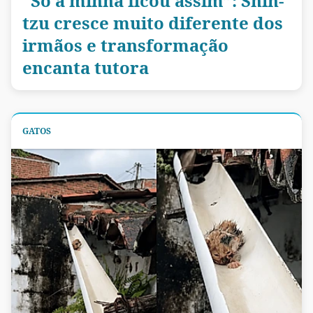
“Só a minha ficou assim”: Shih-
tzu cresce muito diferente dos
irmãos e transformação
encanta tutora
GATOS