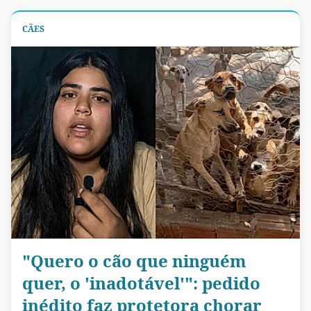
CÃES
"Quero o cão que ninguém
quer, o 'inadotável'": pedido
inédito faz protetora chorar