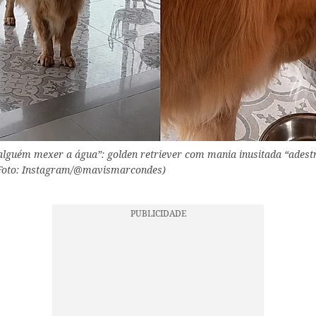
 alguém mexer a água”: golden retriever com mania inusitada “adestr
 (Foto: Instagram/@mavismarcondes)