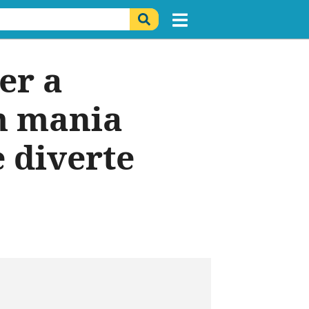
er a
m mania
e diverte