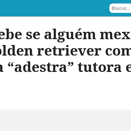
bebe se alguém mex
olden retriever co
 “adestra” tutora 