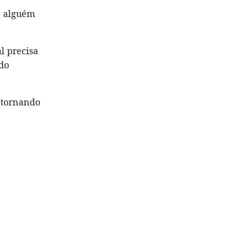
e alguém
al precisa
 do
 tornando