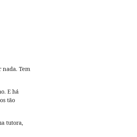
r nada. Tem
ho. E há
os tão
a tutora,