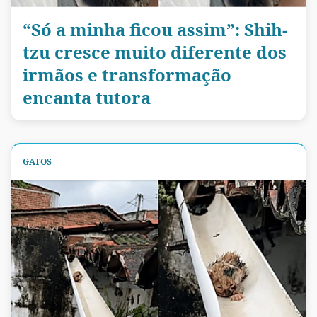
“Só a minha ficou assim”: Shih-
tzu cresce muito diferente dos
irmãos e transformação
encanta tutora
GATOS