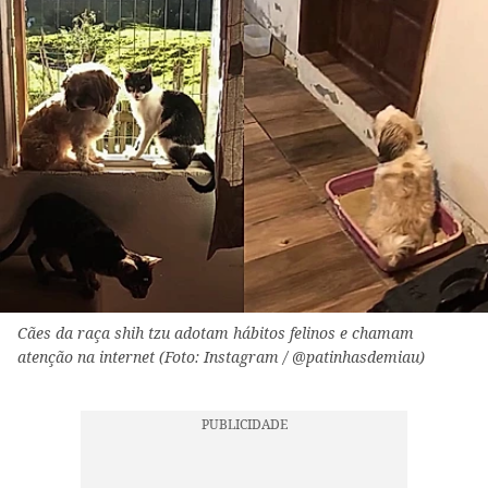
Cães da raça shih tzu adotam hábitos felinos e chamam
atenção na internet (Foto: Instagram / @patinhasdemiau)