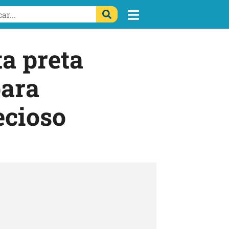
ta preta
para
ecioso