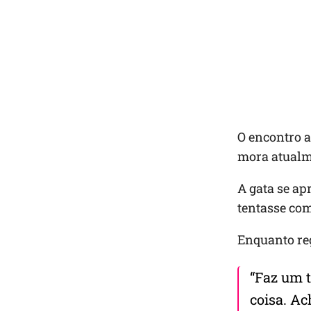
O encontro 
mora atualm
A gata se a
tentasse co
Enquanto re
“Faz um 
coisa. Ac