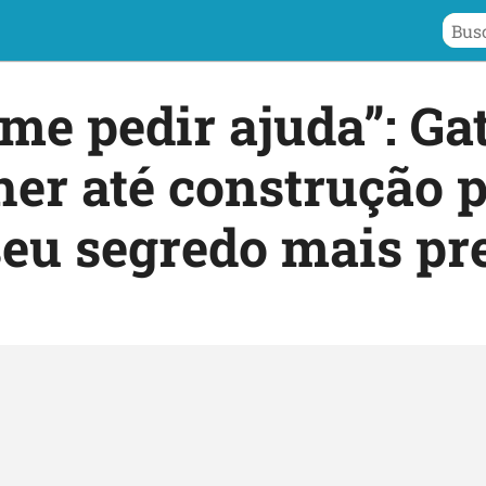
 me pedir ajuda”: Ga
er até construção 
seu segredo mais pr