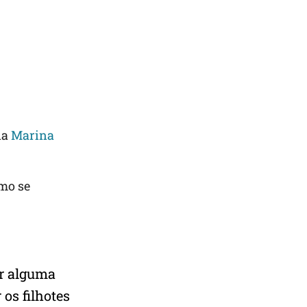
na
Marina
mo se
er alguma
 os filhotes