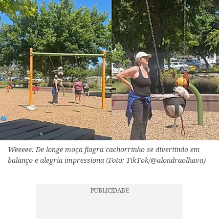
Weeeee: De longe moça flagra cachorrinho se divertindo em
balanço e alegria impressiona (Foto: TikTok/@alondraolhava)