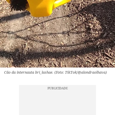
Cão da internauta bri_lashae. (Foto: TikTok/@alondraolhava)