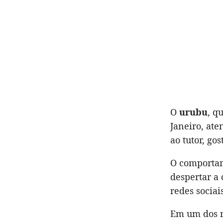
O
urubu
, q
Janeiro, at
ao tutor, go
O comportam
despertar a
redes sociais
Em um dos r