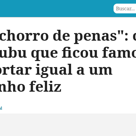
chorro de penas":
rubu que ficou fam
rtar igual a um
nho feliz
l