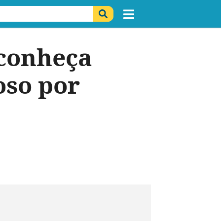
 conheça
oso por