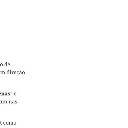
o de
em direção
enas
" e
ham nas
et como