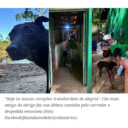
"Hoje os nossos corações transbordam de alegria": Cão mais
antigo do abrigo faz sua última caminha pelo corredor e
despedida emociona (Foto:
Facebook/fazendamodelorjvoluntarios)