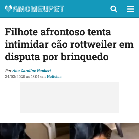
Filhote afrontoso tenta
intimidar cão rottweiler em
disputa por brinquedo
Por
Ana Caroline Haubert
24/03/2020 às 13:04
em
Notícias