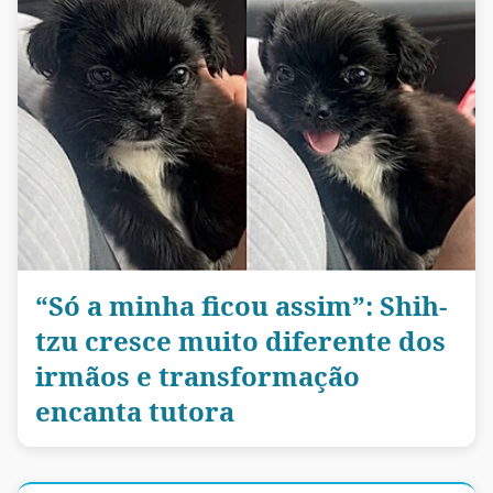
“Só a minha ficou assim”: Shih-
tzu cresce muito diferente dos
irmãos e transformação
encanta tutora