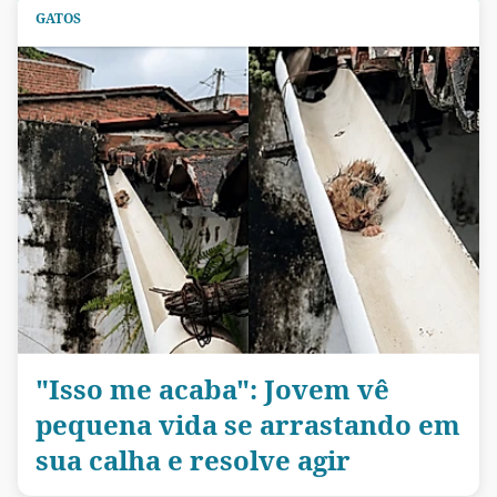
GATOS
"Isso me acaba": Jovem vê
pequena vida se arrastando em
sua calha e resolve agir