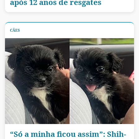
após 12 anos de resgates
CÃES
“Só a minha ficou assim”: Shih-