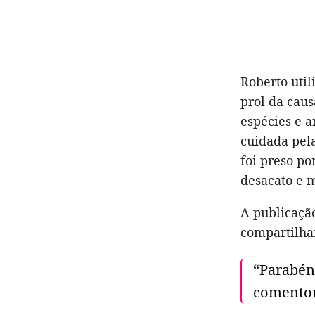
Roberto util
prol da cau
espécies e a
cuidada pel
foi preso po
desacato e m
A publicação
compartilha
“Parabéns
comento