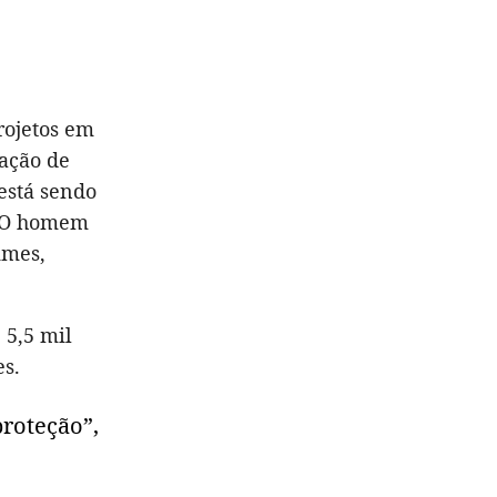
rojetos em
vação de
está sendo
. O homem
imes,
 5,5 mil
s.
proteção”,