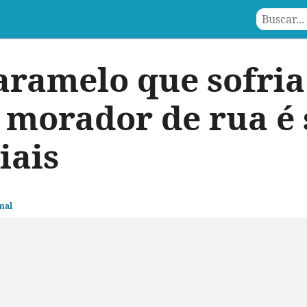
aramelo que sofri
e morador de rua é 
iais
mal