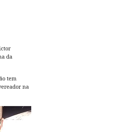
ictor
na da
não tem
vereador na