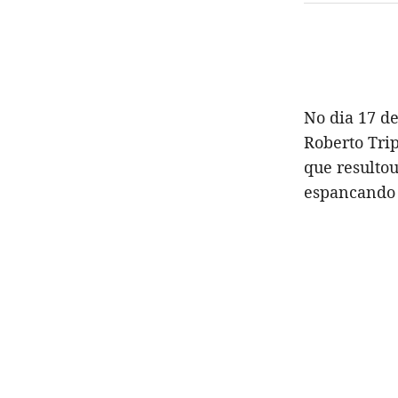
No dia 17 d
Roberto Tri
que resulto
espancando 