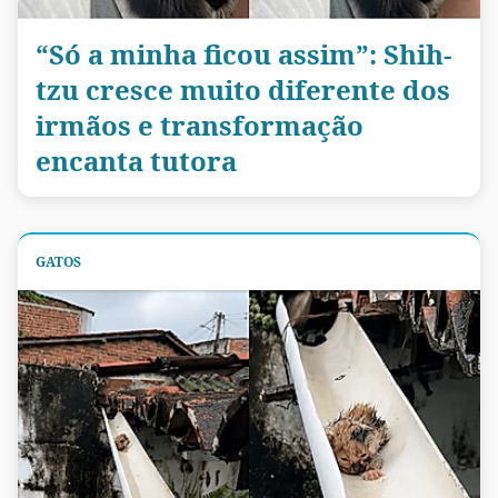
“Só a minha ficou assim”: Shih-
tzu cresce muito diferente dos
irmãos e transformação
encanta tutora
GATOS