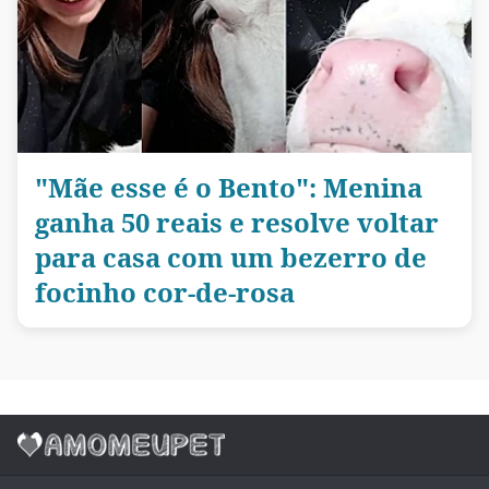
"Mãe esse é o Bento": Menina
ganha 50 reais e resolve voltar
para casa com um bezerro de
focinho cor-de-rosa