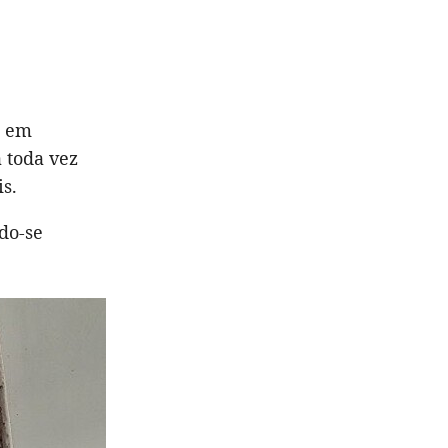
a em
a toda vez
s.
do-se