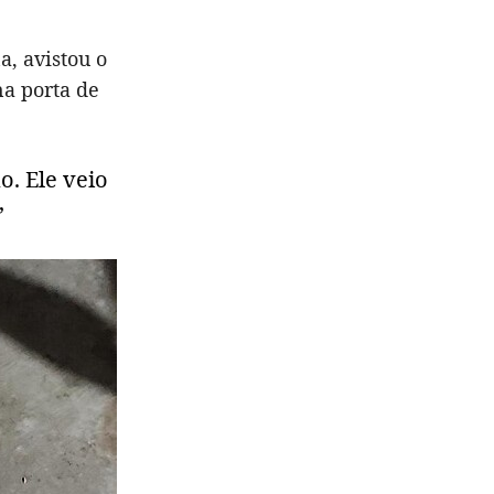
a, avistou o
na porta de
o. Ele veio
”