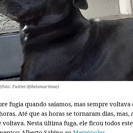
 (Foto: Twitter/@betomartinne)
pre fugia quando saíamos, mas sempre voltava 
oras. Até que as horas se tornaram dias, mas, 
e voltava. Nesta última fuga, ele ficou todos est
omentou Alberto Sabino ao
Metrópoles
.