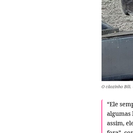
O cãozinho Bili.
“Ele sem
algumas h
assim, el
fora”, c