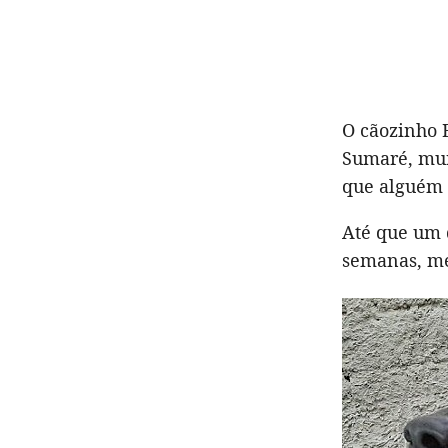
O cãozinho B
Sumaré, muni
que alguém 
Até que um 
semanas, me