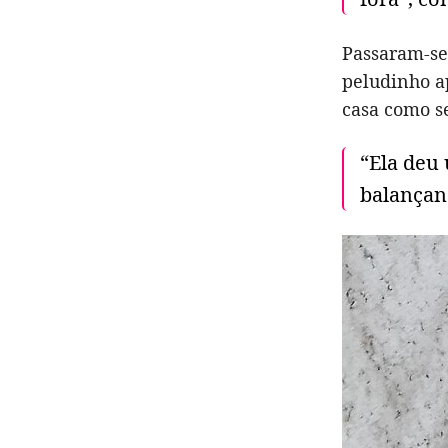
Passaram-se 
peludinho a
casa como se
“Ela deu 
balançand