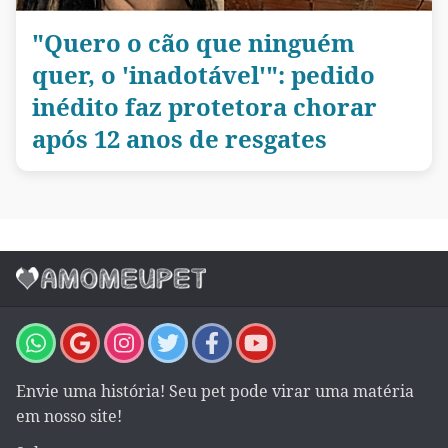
"Quero o cão que ninguém
quer, o 'inadotável'": pedido
inédito faz protetora chorar
após 12 anos de resgates
Envie uma história! Seu pet pode virar uma matéria
em nosso site!