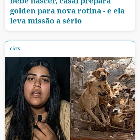
bebê nascer, casal prepara
golden para nova rotina - e ela
leva missão a sério
CÃES