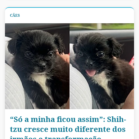
CÃES
“Só a minha ficou assim”: Shih-
tzu cresce muito diferente dos
irmãos e transformação