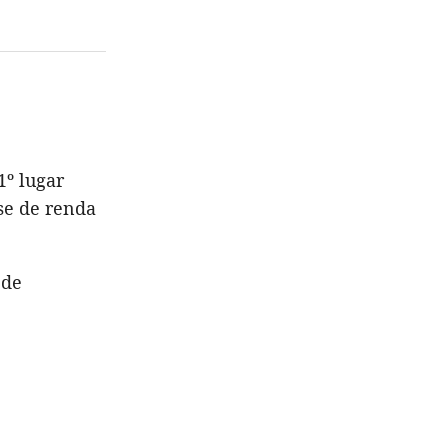
1º lugar
se de renda
 de