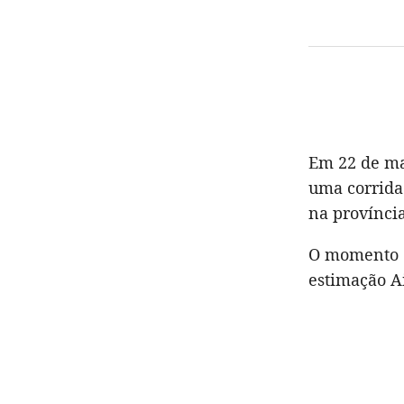
Em 22 de mai
uma corrida
na província
O momento d
estimação Ai