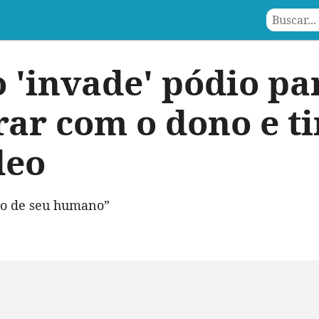
 'invade' pódio pa
r com o dono e ti
deo
oso de seu humano”