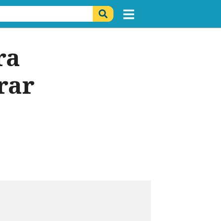
ra
rar