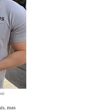
ma)
ais, mas