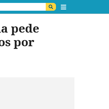
a pede
os por