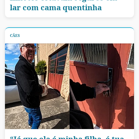
lar com cama quentinha
CÃES
“Já que ela é minha filha, é tua