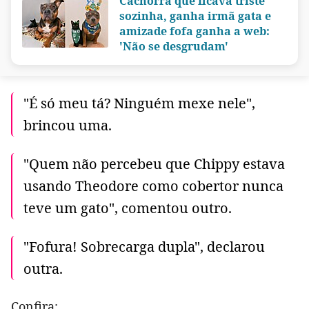
Cachorra que ficava triste
sozinha, ganha irmã gata e
amizade fofa ganha a web:
'Não se desgrudam'
"É só meu tá? Ninguém mexe nele",
brincou uma.
"Quem não percebeu que Chippy estava
usando Theodore como cobertor nunca
teve um gato", comentou outro.
"Fofura! Sobrecarga dupla", declarou
outra.
Confira: