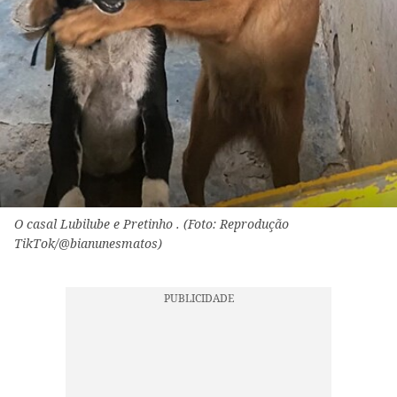
O casal Lubilube e Pretinho . (Foto: Reprodução
TikTok/@bianunesmatos)