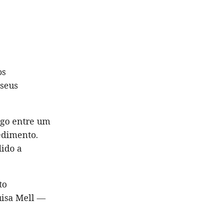
os
 seus
ogo entre um
edimento.
dido a
to
uisa Mell —