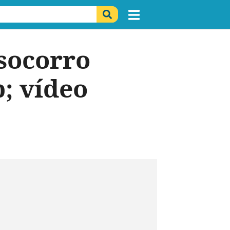
socorro
b; vídeo