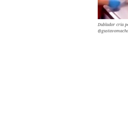
Dublador cria po
@gustavomacha