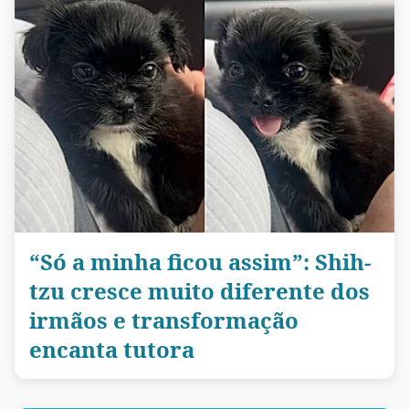
“Só a minha ficou assim”: Shih-
tzu cresce muito diferente dos
irmãos e transformação
encanta tutora