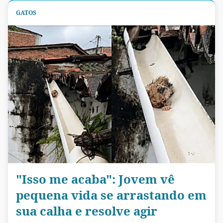
GATOS
"Isso me acaba": Jovem vê
pequena vida se arrastando em
sua calha e resolve agir