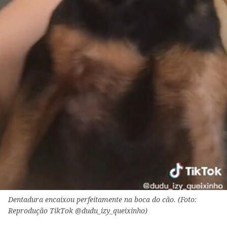
Dentadura encaixou perfeitamente na boca do cão. (Foto:
Reprodução TikTok @dudu_izy_queixinho)