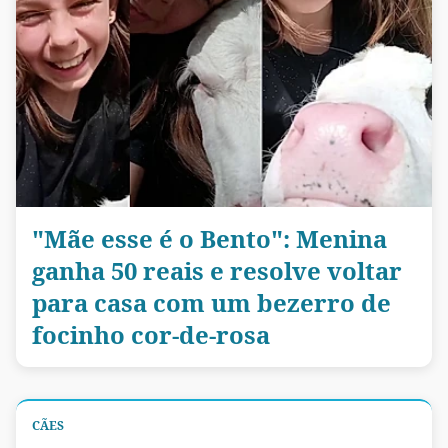
"Mãe esse é o Bento": Menina
ganha 50 reais e resolve voltar
para casa com um bezerro de
focinho cor-de-rosa
CÃES