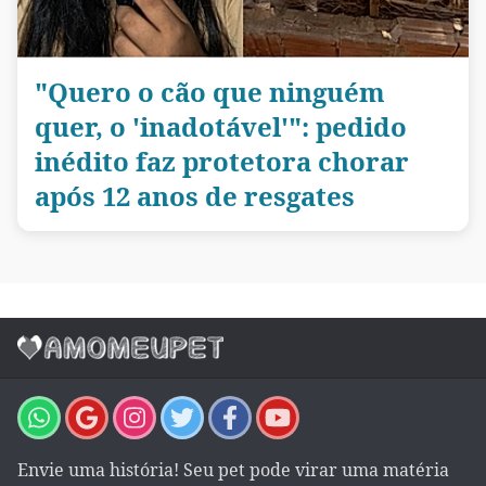
"Quero o cão que ninguém
quer, o 'inadotável'": pedido
inédito faz protetora chorar
após 12 anos de resgates
Envie uma história! Seu pet pode virar uma matéria