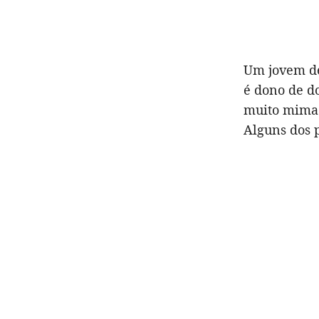
Um jovem de
é dono de do
muito mimad
Alguns dos 