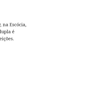
 na Escócia,
dupla é
eições.