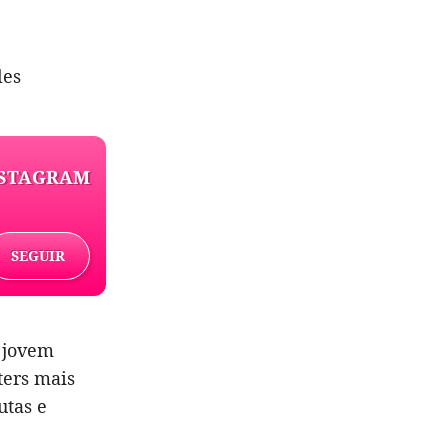
les
NSTAGRAM
SEGUIR
 jovem
ters mais
utas e