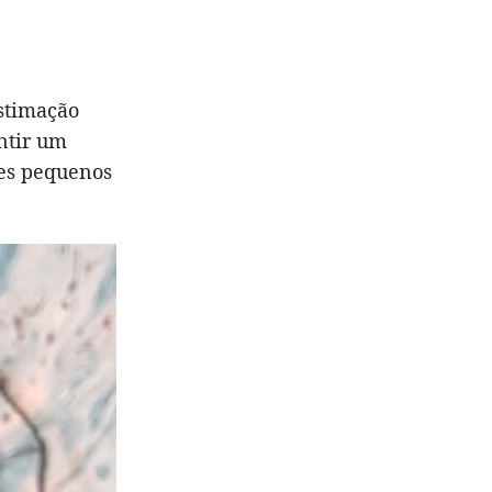
estimação
antir um
ses pequenos