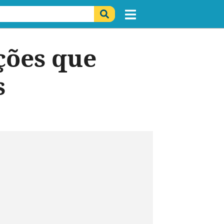
ções que
s