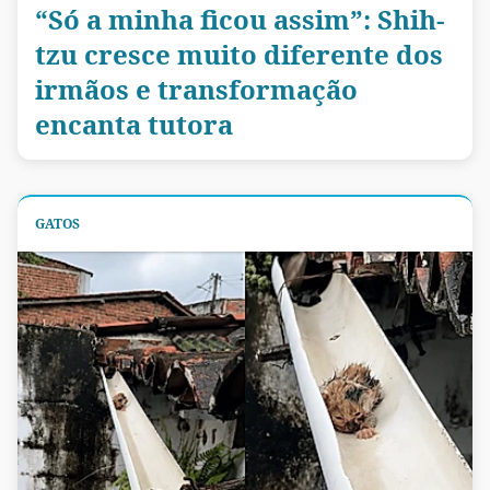
“Só a minha ficou assim”: Shih-
tzu cresce muito diferente dos
irmãos e transformação
encanta tutora
GATOS