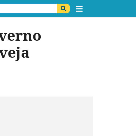
nverno
 veja