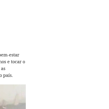
bem-estar
os e tocar o
 as
 país.