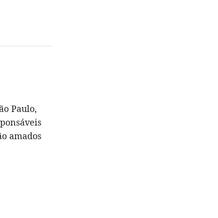
ão Paulo,
sponsáveis
são amados