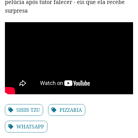
pelúcia após tutor falecer - eis que ela recebe
surpresa
SHIH-TZU
PIZZARIA
WHATSAPP