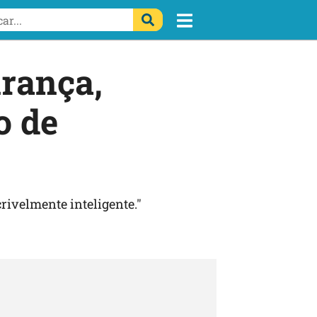
rança,
o de
crivelmente inteligente."