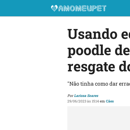
Usando e
poodle d
resgate d
"Não tinha como dar errado
Por
Larissa Soares
29/06/2023 às 15:14
em
Cães