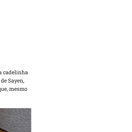
a cadelinha
i de Sayen,
" que, mesmo