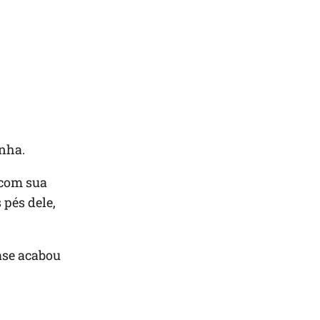
nha.
 com sua
 pés dele,
ase acabou