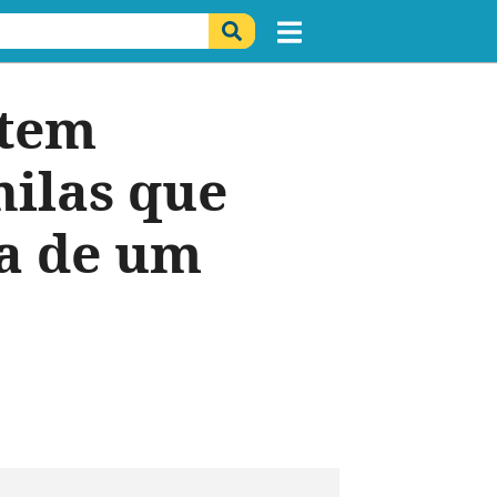
item
hilas que
da de um