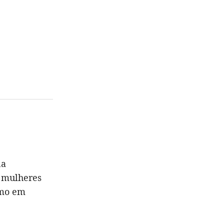
na
s mulheres
smo em