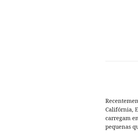
Recentement
Califórnia,
carregam em
pequenas qua