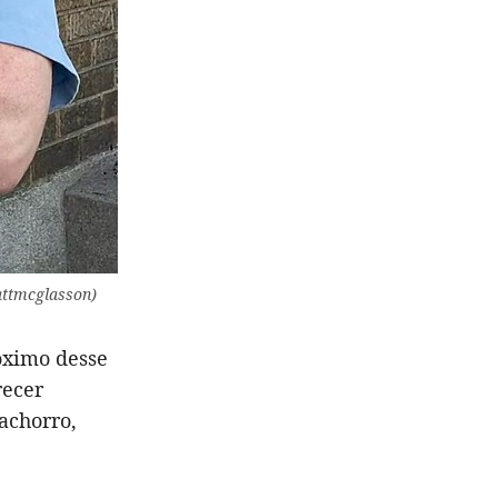
attmcglasson)
róximo desse
recer
cachorro,