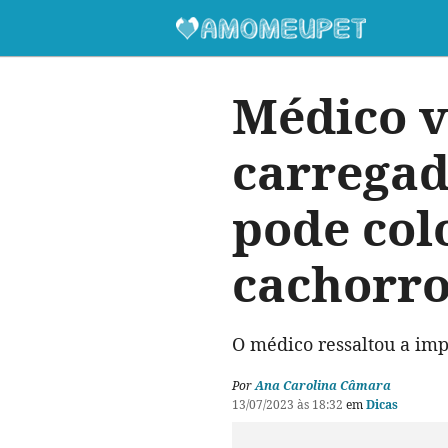
Médico v
carregad
pode col
cachorr
O médico ressaltou a imp
Por
Ana Carolina Câmara
13/07/2023 às 18:32
em
Dicas