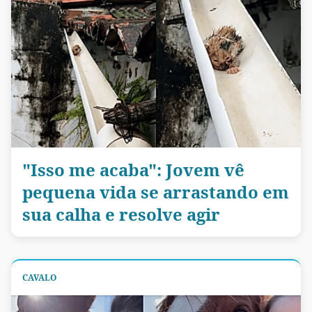
"Isso me acaba": Jovem vê
pequena vida se arrastando em
sua calha e resolve agir
CAVALO