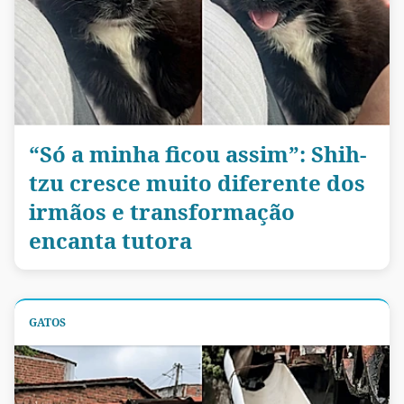
“Só a minha ficou assim”: Shih-
tzu cresce muito diferente dos
irmãos e transformação
encanta tutora
GATOS