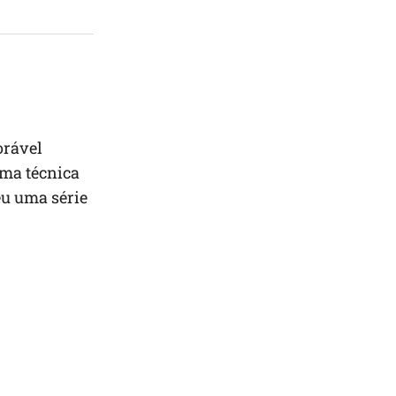
orável
 uma técnica
eu uma série