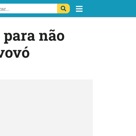
' para não
 vovó