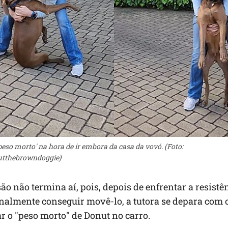
eso morto' na hora de ir embora da casa da vovó. (Foto:
tthebrowndoggie)
ão não termina aí, pois, depois de enfrentar a resistê
inalmente conseguir movê-lo, a tutora se depara com o
ar o "peso morto" de Donut no carro.