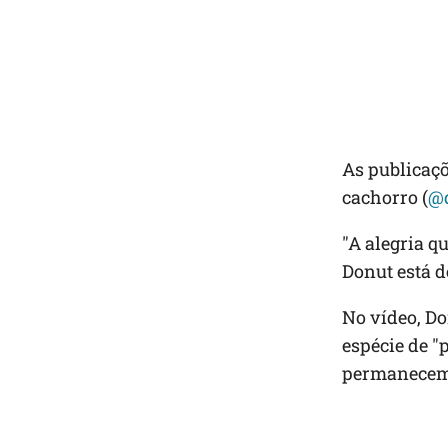
As publicaç
cachorro (
@
"A alegria q
Donut está 
No vídeo, D
espécie de "
permanecem 