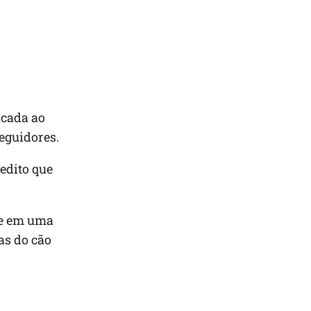
icada ao
seguidores.
edito que
se em uma
as do cão