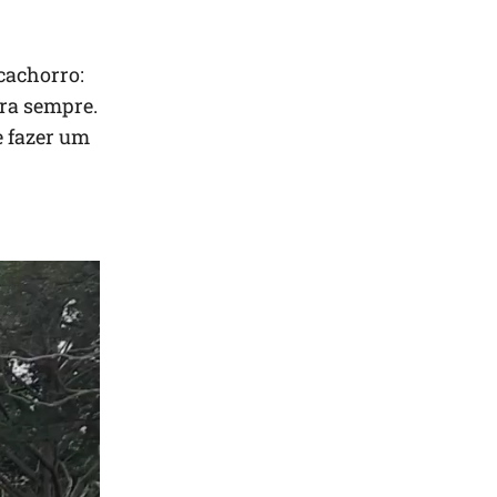
.
cachorro:
ara sempre.
e fazer um