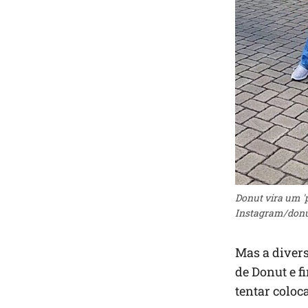
Donut vira um 'p
Instagram/donu
Mas a divers
de Donut e f
tentar coloc