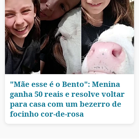
"Mãe esse é o Bento": Menina
ganha 50 reais e resolve voltar
para casa com um bezerro de
focinho cor-de-rosa