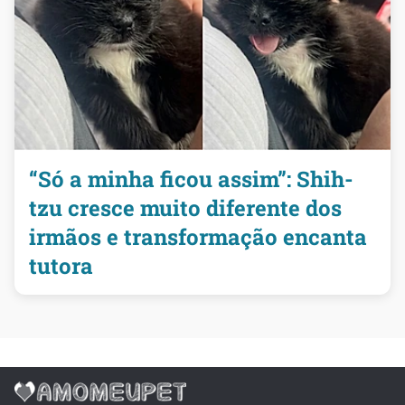
“Só a minha ficou assim”: Shih-
tzu cresce muito diferente dos
irmãos e transformação encanta
tutora