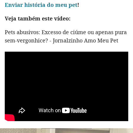
Env
iar história do meu pet
!
Veja também este vídeo:
Pets abusivos: Excesso de ciúme ou apenas pura
sem-vergonhice? - Jornalzinho Amo Meu Pet