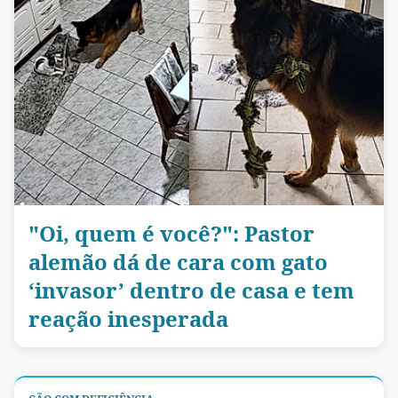
"Oi, quem é você?": Pastor
alemão dá de cara com gato
‘invasor’ dentro de casa e tem
reação inesperada