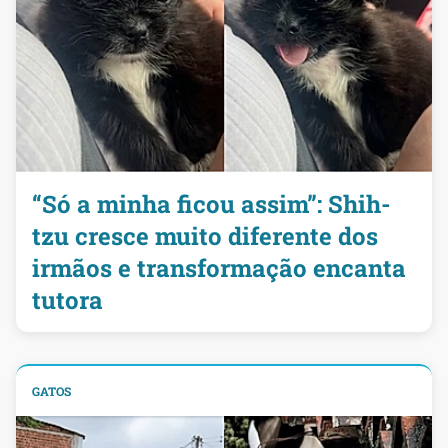
“Só a minha ficou assim”: Shih-
tzu cresce muito diferente dos
irmãos e transformação encanta
tutora
GATOS