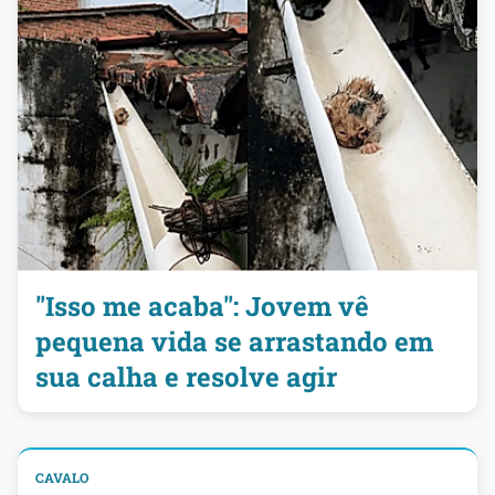
"Isso me acaba": Jovem vê
pequena vida se arrastando em
sua calha e resolve agir
CAVALO