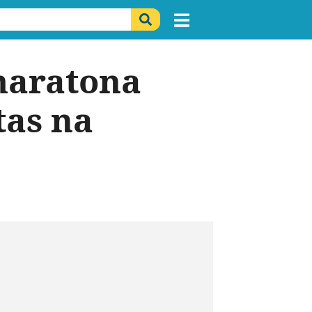
maratona
tas na