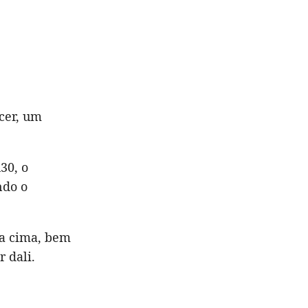
cer, um
30, o
ndo o
ra cima, bem
r dali.