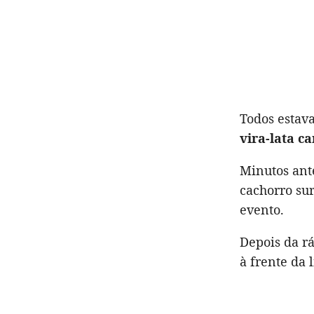
Todos estav
vira-lata c
Minutos ante
cachorro su
evento.
Depois da rá
à frente da 